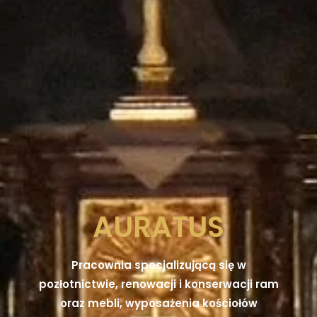
AURATUS
Pracownia specjalizującą się w
pozłotnictwie, renowacji i konserwacji ram
oraz mebli, wyposażenia kościołów